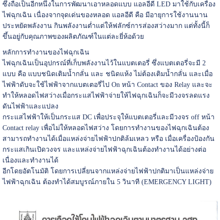
ซึ่งถือเป็นอีกหนึ่งในการพัฒนาเอาหลอดแบบ แอลอีดี LED มาใช้กับเครื่อง
ไฟฉุกเฉิน เนื่องจากจุดเด่นของหลอด แอลอีดี คือ มีอายุการใช้งานนาน
ประหยัดพลังงาน กินพลังงานต่ำแต่ให้ฟลักซ์การส่องสว่างมาก แต่ทั้งนี้ก็
ขึ้นอยู่กับคุณภาพของผลิตภัณฑ์ในแต่ละยี่ห้อด้วย
หลักการทำงานของไฟฉุกเฉิน
ไฟฉุกเฉินเป็นอุปกรณ์ที่เก็บพลังงานไว้ในแบตเตอรี่ ซึ่งแบตเตอรี่จะมี 2
แบบ คือ แบบชนิดเติมน้ำกลั่น และ ชนิดแห้ง ไม่ต้องเติมน้ำกลั่น และเมื่อ
ไฟฟ้าดับจะใช้ไฟฟ้าจากแบตเตอรี่ไป On หน้า Contact ของ Relay และจะ
ทำให้หลอดไฟสว่างเมื่อกระแสไฟฟ้าจ่ายให้ไฟฉุกเฉินก็จะมีวงจรลดแรง
ดันไฟฟ้าและแปลง
กระแสไฟฟ้าให้เป็นกระแส DC เพื่อประจุให้แบตเตอรี่และมีวงจร off หน้า
Contact relay เพื่อไม่ให้หลอดไฟสว่าง โดยการทำงานของไฟฉุกเฉินต้อง
สามารถทำงานได้เมื่อแหล่งจ่ายไฟฟ้าปกติล้มเหลว หรือ เมื่อเครื่องป้องกัน
กระแสเกินเปิดวงจร และแหล่งจ่ายไฟฟ้าฉุกเฉินต้องทำงานได้อย่างต่อ
เนื่องและทำงานได้
อีกโดยอัตโนมัติ โดยการเปลี่ยนจากแหล่งจ่ายไฟฟ้าปกติมาเป็นแหล่งจ่าย
ไฟฟ้าฉุกเฉิน ต้องทำได้สมบูรณ์ภายใน 5 วินาที (EMERGENCY LIGHT)