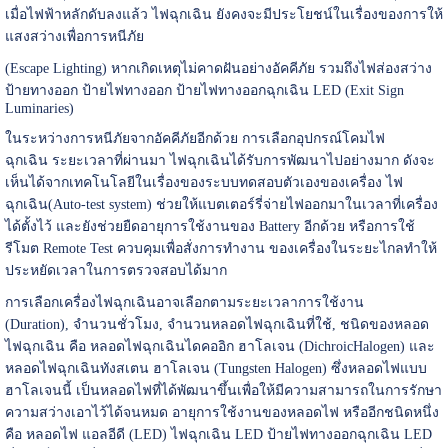
เมื่อไฟฟ้าหลักดับลงแล้ว ไฟฉุกเฉิน ยังคงจะมีประโยชน์ในเรื่องของการให้
แสงสว่างเพื่อการหนีภัย
(Escape Lighting) หากเกิดเหตุไม่คาดฝันอย่างอัคคีภัย รวมถึงไฟส่องสว่าง
ป้ายทางออก ป้ายไฟทางออก ป้ายไฟทางออกฉุกเฉิน LED (Exit Sign
Luminaries)
ในระหว่างการหนีภัยจากอัคคีภัยอีกด้วย การเลือกอุปกรณ์โคมไฟ
ฉุกเฉิน ระยะเวลาที่ผ่านมา ไฟฉุกเฉินได้รับการพัฒนาไปอย่างมาก ดังจะ
เห็นได้จากเทคโนโลยีในเรื่องของระบบทดสอบตัวเองของเครื่อง ไฟ
ฉุกเฉิน(Auto-test system) ช่วยให้แบตเตอร์รี่จ่ายไฟออกมาในเวลาที่เครื่อง
ได้ตั้งไว้ และยังช่วยยืดอายุการใช้งานของ Battery อีกด้วย หรือการใช้
รีโมต Remote Test ควบคุมเพื่อสั่งการทำงาน ของเครื่องในระยะไกลทำให้
ประหยัดเวลาในการตรวจสอบได้มาก
การเลือกเครื่องไฟฉุกเฉินอาจเลือกตามระยะเวลาการใช้งาน
(Duration), จำนวนชั่วโมง, จำนวนหลอดไฟฉุกเฉินที่ใช้, ชนิดของหลอด
ไฟฉุกเฉิน คือ หลอดไฟฉุกเฉินไดคออิก ฮาโลเจน (DichroicHalogen) และ
หลอดไฟฉุกเฉินทังสเตน ฮาโลเจน (Tungsten Halogen) ซึ่งหลอดไฟแบบ
ฮาโลเจนนี้ เป็นหลอดไฟที่ได้พัฒนาขึ้นเพื่อให้มีความสามารถในการรักษา
ความสว่างเอาไว้ได้จนหมด อายุการใช้งานของหลอดไฟ หรืออีกชนิดหนึ่ง
คือ หลอดไฟ แอลอีดี (LED) ไฟฉุกเฉิน LED ป้ายไฟทางออกฉุกเฉิน LED