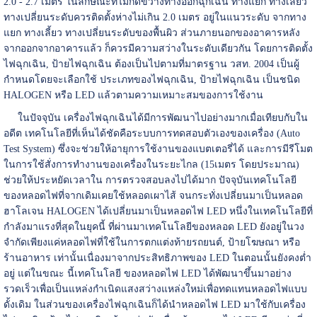
2.0 - 2.7 เมตร ในลักษณะที่ไม่กีดขวางทางออกฉุกเฉิน ทางแยก ทางเลี้ยว
ทางเปลี่ยนระดับควรติดตั้งห่างไม่เกิน 2.0 เมตร อยู่ในแนวระดับ จากทาง
แยก ทางเลี้ยว ทางเปลี่ยนระดับของพื้นผิว ส่วนภายนอกของอาคารหลัง
จากออกจากอาคารแล้ว ก็ควรมีความสว่างในระดับเดียวกัน โดยการติดตั้ง
ไฟฉุกเฉิน, ป้ายไฟฉุกเฉิน ต้องเป็นไปตามที่มาตรฐาน วสท. 2004 เป็นผู้
กำหนดโดยจะเลือกใช้ ประเภทของไฟฉุกเฉิน, ป้ายไฟฉุกเฉิน เป็นชนิด
HALOGEN หรือ LED แล้วตามความเหมาะสมของการใช้งาน
ในปัจจุบัน เครื่องไฟฉุกเฉินได้มีการพัฒนาไปอย่างมากเมื่อเทียบกับใน
อดีต เทคโนโลยีที่เห็นได้ชัดคือระบบการทดสอบตัวเองของเครื่อง (Auto
Test System) ซึ่งจะช่วยให้อายุการใช้งานของแบตเตอรี่ได้ และการมีรีโมต
ในการใช้สั่งการทำงานของเครื่องในระยะไกล (15เมตร โดยประมาณ)
ช่วยให้ประหยัดเวลาใน การตรวจสอบลงไปได้มาก ปัจจุบันเทคโนโลยี
ของหลอดไฟที่จากเดิมเคยใช้หลอดเผาไส้ จนกระทั่งเปลี่ยนมาเป็นหลอด
ฮาโลเจน HALOGEN ได้เปลี่ยนมาเป็นหลอดไฟ LED หนึ่งในเทคโนโลยีที่
กำลังมาแรงที่สุดในยุคนี้ ที่ผ่านมาเทคโนโลยีของหลอด LED ยังอยู่ในวง
จำกัดเพียงแค่หลอดไฟที่ใช้ในการตกแต่งท้ายรถยนต์, ป้ายโฆษณา หรือ
ร้านอาหาร เท่านั้นเนื่องมาจากประสิทธิภาพของ LED ในตอนนั้นยังคงต่ำ
อยู่ แต่ในขณะ นี้เทคโนโลยี ของหลอดไฟ LED ได้พัฒนาขึ้นมาอย่าง
รวดเร็วเพื่อเป็นแหล่งกำเนิดแสงสว่างแหล่งใหม่เพื่อทดแทนหลอดไฟแบบ
ดั้งเดิม ในส่วนของเครื่องไฟฉุกเฉินก็ได้นำหลอดไฟ LED มาใช้กับเครื่อง