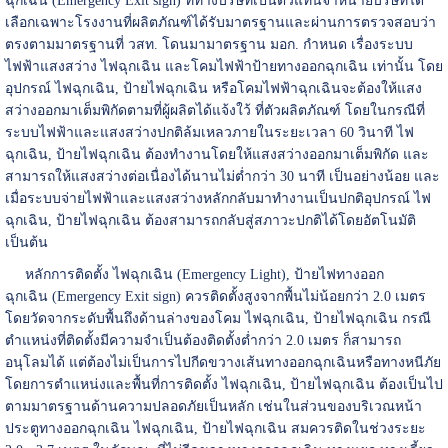
ฉุกเฉิน (Emergency Exit sign) ที่ทางบริษัทเป็นตัวแทนจำหน่ายบริษัทได้
เลือกเฉพาะโรงงานที่ผลิตภัณฑ์ได้รับมาตรฐานและผ่านการตรวจสอบว่า
ตรงตามมาตรฐานที่ วสท. โดนมามาตรฐาน มอก. กำหนด เรื่องระบบ
ไฟฟ้าแสงสว่าง ไฟฉุกเฉิน และโคมไฟฟ้าป้ายทางออกฉุกเฉิน เท่านั้น โดย
อุปกรณ์ ไฟฉุกเฉิน, ป้ายไฟฉุกเฉิน หรือโคมไฟฟ้าฉุกเฉินจะต้องให้แสง
สว่างออกมาเต็มพิกัดตามที่ผู้ผลิตได้แจ้งใว้ ที่ตัวผลิตภัณฑ์ โดยในกรณีที่
ระบบไฟฟ้าและแสงสว่างปกติล้มเหลวภายในระยะเวลา 60 วินาที ไฟ
ฉุกเฉิน, ป้ายไฟฉุกเฉิน ต้องทำงานโดยให้แสงสว่างออกมาเต็มพิกัด และ
สามารถให้แสงสว่างต่อเนื่องได้นานไม่ต่ำกว่า 30 นาที เป็นอย่างน้อย และ
เมื่อระบบจ่ายไฟฟ้าและแสงสว่างหลักกลับมาทำงานเป็นปกติอุปกรณ์ ไฟ
ฉุกเฉิน, ป้ายไฟฉุกเฉิน ต้องสามารถกลับสู่สภาวะปกติได้โดยอัตโนมัติ
เป็นต้น
หลักการติดตั้ง ไฟฉุกเฉิน (Emergency Light), ป้ายไฟทางออก
ฉุกเฉิน (Emergency Exit sign) ควรติดตั้งสูงจากพื้นไม่น้อยกว่า 2.0 เมตร
โดยวัดจากระดับพื้นถึงด้านล่างของโคม ไฟฉุกเฉิน, ป้ายไฟฉุกเฉิน กรณี
ตำแหน่งที่ติดตั้งมีความจำเป็นต้องติดตั้งต่ำกว่า 2.0 เมตร ก็สามารถ
อนุโลมได้ แต่ต้องไม่เป็นการไปกีดขวางเส้นทางออกฉุกเฉินหรือทางหนีภัย
โดยการตำแหน่งและพื้นที่การติดตั้ง ไฟฉุกเฉิน, ป้ายไฟฉุกเฉิน ต้องเป็นไป
ตามมาตรฐานด้านความปลอดภัยเป็นหลัก เช่นในส่วนของบริเวณหน้า
ประตูทางออกฉุกเฉิน ไฟฉุกเฉิน, ป้ายไฟฉุกเฉิน สมควรติดในช่วงระยะ