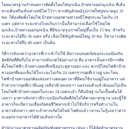
โดยมาตรฐานกำหนดการติดตั้งโคมไฟฉุกเฉิน,ป้ายทางออกฉุกเฉิน ที่เส้น
ทางเดินหรือเส้นทางหนีไฟ ไว้ว่า หากสัญลักษณ์รูปภาพใหญ่ขนาดสูง 10
ซม. ก็ต้องติดตั้งโคมไฟ,ป้ายทางออกตามทางหนีไฟทุกระยะไม่เกิน 24
เมตร แต่หาก ระยะห่างไกลเกินกว่านั้นก็สามารถเลือกใช้โคมไฟ
ฉุกเฉิน,ป้ายทางออกฉุกเฉิน ที่มีขนาดรูปภาพใหญ่ขึ้นเป็น 15 ซม. สำหรับ
ระยะห่างได้ถึง 36 เมตร หรือ เลือกใช้สัญลักษณ์ใหญ่ 20 ซม. ก็สามารถติด
ระยะห่างได้ถึง 48 เมตร เป็นต้น
วิธีการสังเกตว่าอาคารที่เราเข้าไปใช้ มีความปลอดภัยของระบบป้องกัน
อัคคีภัยที่ดีหรือไม่ สามารถสังเกตได้อย่างง่าย คือ อาคารนั้นควรมีการติด
ตั้งโคมไฟฟ้า,ป้ายทางออกที่เหนือประตูทางออก และ ควรมีโคมไฟฟ้าป้าย
ทางออกที่มองเห็นได้ในระยะไม่เกิน 24 เมตรจากจุดที่เราอยู่ และโคม
ไฟฟ้าป้ายทางออกต้องส่องสว่างตลอดเวลาที่มีคนใช้งานอยู่ในอาคาร แต่
ถ้าหากจากจุดที่เรายืนอยู่ เหลียวซ้ายแลขวา มองรอบตัวแล้วยังมองไม่เห็น
โคมไฟฟ้าป้ายทางออกในระยะ 24 เมตรแล้ว ก็สันนิษฐานในเบื้องต้นได้
เลยว่า อาคารดังกล่าวมีระบบป้องกันอัคคีภัยไม่ได้ตามมาตรฐาน และผู้ใช้
อาคารก็จะมีความเสี่ยงภัยต่อชีวิตหากเข้าไปใช้บริการหรือทำงานใน
อาคารดังกล่าว เพราะถ้าหากเกิดไฟไหม้ ไฟดับแล้ว เขาจะไม่รู้เลยว่าควร
จะออกจากอาคารได้ด้วยเส้นทางใด
สำนักงานมาตรฐานผลิตภัณฑ์อุตสาหกรรม (สมอ.) ก็ได้จัดทำมาตรฐาน