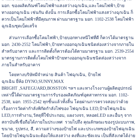
มอก. ของผลิตภัณฑ์โคมไฟฟ้าแสงสว่างฉุกเฉิน,และโคมไฟฟ้า,ป้าย
ทางออกฉุกเฉิน เช่นกัน ดังนั้น การเลือกซื้อโคมไฟฟ้าแสงสว่างฉุกเฉิน ก็
ควรเป็นโคมไฟฟ้าที่มีคุณภาพ ผ่านมาตรฐาน มอก. 1102-2538 โคมไฟฟ้า
ฉุกเฉินชุดเบ็ดเสร็จ
ส่วนการเลือกซื้อโคมไฟฟ้า,ป้ายบอกทางหนีไฟที่ดี ก็ควรได้มาตรฐาน
มอก. 2430-2552 โคมไฟฟ้า,ป้ายทางออกฉุกเฉินชนิดส่องสว่างจากภายใน
สำหรับอาคาร และการติดตั้งก็ควรต้องได้ตามมาตรฐาน มอก. 2539-2554
มาตรฐานการติดตั้งโคมไฟฟ้าป้ายทางออกฉุกเฉินชนิดส่องสว่างจาก
ภายในสำหรับอาคาร
โดยทางบริษัทมีจำหน่าย สินค้า
ไฟฉุกเฉิน
,
ป้ายไฟ
ฉุกเฉิน
ยี่ห้อ DYNO,SUNNY,MAX
BRIGHT ,SAFEGUARD,BOSSTON ฯลฯ และทางโรงงานผู้ผลิตอุปกรณ์
เหล่านี้ได้ผ่านมาตรฐานการรับรองผลิตภัณฑ์อุตสาหกรรม มอก. 1102-
2538, มอก. 1955-2542 ทุกชิ้นแล้วทั้งสิ้น โดยผ่านการตรวจสอบว่าด้วย
เรื่องการวัดค่ากำลังพิกัดกำลังไฟของ ไฟฉุกเฉิน LED,ป้ายไฟฉุกเฉิน
LED,การทำงาน,วัสดุที่ใช้ประกอบ, แผงวงจร, หลอดLED และอื่นๆ จาก
สถาบันที่เชื่อถือได้ภายในประเทศ รวมไปถึง คุณลักษณะของรูปแบบภาพ,
ขนาด, รูปทรง, สี, ความสว่างของป้ายไฟ และประเภทของป้ายไฟฉุกเฉิน
โดยป้ายไฟฉุกเฉินจะต้องให้แสงสว่าง คงที่และชัดเจน เป็นที่สังเกตได้ง่าย