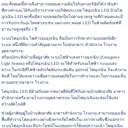
และทั้งหมดนี้ท่านจึงสามารถมอบความมั่นใจกับทางบริษัทได้ว่าสินค้า
ที่ทางท่านจะได้รับบริการจากทางบริษัทประเภท ไฟฉุกเฉิน LED,ป้ายไฟ
ฉุกเฉิน LED ทุกชิ้นมีความปลอดภัยเป็นไปตามมาตรฐานที่กำหนดและมี
การรับประกันอะไหล่ต่างๆเช่น แผงวงจร,หลอด LED ในตัวผลิตภัณฑ์ที่
ยาวนานสูงสุดถึง 5 ปี
ระบบไฟฉุกเฉิน ไฟสำรองฉุกเฉิน ถือเป็นการรักษาความปลอดภัยอีก
ระบบ หนึ่งที่มีความสำคัญอย่างมาก ในทุกอาคาร สำนักงาน โรงงาน
อุตสาหกรรม
หรือแม้กระทั่งบ้านที่อยู่อาศัย ระบบไฟฟ้าแสงสว่างฉุกเฉิน (Emergency
Light System) หรือไฟฉุกเฉิน LED จะใช้สำหรับรองไฟฟ้า ระบบแสง
สว่าง ในกรณีที่ไฟฟ้าหลักเกิดดับกระทันหัน อุปกรณ์ ไฟฉุกเฉิน ก็จะทำงาน
ทันที โดยให้แสงสว่างเพื่อความปลอดภัยในการทำงานและในการมองเห็น
ทางออกจากอาคาร โรงงาน
ไฟฉุกเฉิน LED มีด้วยกันหลากหลายยี่ห้อที่ใช้กันตามบ้านพักอาศัย อาคาร
สำนักงานหรือ ตามโรงงานอุตสาหกรรม โดยไฟฉุกเฉินจะส่องให้แสง
สว่างอัตโนมัติ
ช่วยผู้อาศัยอยู่ในบ้านพักอาศัย อาคารสำนักงาน โรงงาน สามารถมองเห็น
พื้นที่ทำงานโดยเฉพาะอย่างยิ่งหากเกิดไฟดับในเวลากลางคืนซึ่งนอกจาก
ระบบไฟฉุกเฉินจะมีประโยชน์ในแง่ของการให้แสงสว่างแล้ว ไฟฉุกเฉิน