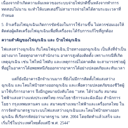
เนื่องจากถ้าเกิดความล้มเหลวของระบบจ่ายไฟปกติขึ้นหลังจากทำการ
ทดสอบไม่นาน จะทำให้แบตเตอรี่ไม่สามารถจ่ายไฟได้ตามระยะเวลาที่
กำหนด
5. ถ้าเครื่องไฟฉุกเฉินเกิดการขัดข้องในการใช้งานขึ้น ไม่ควรซ่อมเองให้
ติดต่อผู้ผลิตเครื่องไฟฉุกเฉินเพื่อที่เครื่องจะได้รับการแก้ไขที่ถูกต้อง
ความสำคัญของไฟฉุกเฉิน และ ป้ายไฟฉุกเฉิน
ไฟแสงสว่างฉุกเฉิน กับโคมไฟฉุกเฉิน,ป้ายทางออกฉุกเฉิน เป็นสิ่งที่จำเป็น
อย่างมาก โดยทุกอาคารสำนักงาน อาคารสูงต้องติดตั้ง เพราะกรณีที่เกิด
เหตุฉุกเฉิน เช่น ไฟไหม้ ไฟดับ และเหตุการณ์ไม่คาดคิด จะสามารถช่วยผู้
ที่อยู่ในอาคารได้อพยพหนีภัยออกจากอาคารได้อย่างปลอดภัยและทันเวลา
แต่ก็ยังมีอาคารอีกจำนวนมาก ที่ยังไม่มีการติดตั้งไฟแสงสว่าง
ฉุกเฉิน และโคมไฟป้ายทางออกฉุกเฉิน และเพื่อความปลอดภัยของชีวิตผู้
มาใช้บริการอาคาร จึงมีกฎหมายบังคับโดย “วสท. ได้ร่วมกับ สมาคม
ไฟฟ้าแสงสว่างแห่งประเทศไทย กรมโยธาธิการและผังเมือง สำนักการ
โยธา กรุงเทพมหานคร และ สมาคมช่างเหมาไฟฟ้าและเครื่องกลไทย ใน
การจัดทำมาตรฐานระบบไฟแสงสว่างฉุกเฉินและโคมไฟป้ายทางออก
ฉุกเฉิน ที่เรียกรหัสย่อว่ามาตรฐาน วสท. 2004 โดยจัดทำแล้วเสร็จ และ
เริ่มใช้ในประเทศไทยตั้งแต่ปี พ.ศ. 2544”