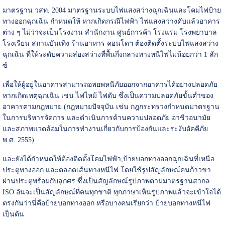
มาตรฐาน วสท. 2004
มาตรฐานระบบไฟแสงสว่างฉุกเฉินและโคมไฟป้าย
ทางออกฉุกเฉิน กำหนดให้ หากเกิดกรณีไฟฟ้า ไฟแสงสว่างดับแล้วอาคาร
ต่าง ๆ ไม่ว่าจะเป็นโรงงาน สำนักงาน ศูนย์การค้า โรงแรม โรงพยาบาล
โรงเรียน สถานบันเทิง ร้านอาหาร คอนโดฯ ต้องติดตั้งระบบไฟแสงสว่าง
ฉุกเฉิน ที่ให้ระดับความส่องสว่างที่พื้นกึ่งกลางทางหนีไฟไม่น้อยกว่า 1 ลัก
ซ์
เพื่อให้ผู้อยู่ในอาคารสามารถอพยพหนีภัยออกจากอาคารได้อย่างปลอดภัย
หากเกิดเหตุฉุกเฉิน เช่น ไฟไหม้ ไฟดับ ซึ่งเป็นความปลอดภัยขั้นต่ำของ
อาคารตามกฎหมาย (กฎหมายปัจจุบัน เช่น กฎกระทรวงกำหนดมาตรฐาน
ในการบริหารจัดการ และดำเนินการด้านความปลอดภัย อาชีวอนามัย
และสภาพแวดล้อมในการทำงานเกี่ยวกับการป้องกันและระงับอัคคีภัย
พ.ศ. 2555)
และยังได้กำหนดให้ต้องติดตั้งโคมไฟฟ้า,ป้ายบอกทางออกฉุกเฉินที่เหนือ
ประตูทางออก และตลอดเส้นทางหนีไฟ โดยใช้รูปสัญลักษณ์คนก้าวขา
ผ่านประตูพร้อมกับลูกศร ซึ่งเป็นสัญลักษณ์รูปภาพตามมาตรฐานสากล
ISO อันจะเป็นสัญลักษณ์ที่คนทุกชาติ ทุกภาษาเห็นรูปภาพแล้วจะเข้าใจได้
ตรงกันว่านี่คือป้ายบอกทางออก หรือบางคนเรียกว่า ป้ายบอกทางหนีไฟ
เป็นต้น