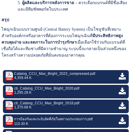
ผู้ผลิตและบริการหลังการขาย
– ควรเลือกแบรนด์ที่มีชื่อเสียง
และมีทีมซัพพอร์ตในประเทศ
สรุป
ไฟฉุกเฉินแบบรวมศูนย์ (Central Battery System) เป็นโซลูชันที่เหมาะ
สำหรับองค์กรหรืออาคารที่ต้องการระบบไฟฉุกเฉินที่
มีประสิทธิภาพสูง
ควบคุมง่าย และลดภาระในการบำรุงรักษา
เมื่อเลือกใช้ร่วมกับแบรนด์ที่
เชื่อถือได้และทีมช่างที่มีความชำนาญ ระบบนี้จะกลายเป็นส่วนหนึ่งของ
โครงสร้างความปลอดภัยที่มั่นคงของอาคารคุณ
Catalog_CCU_Max_Bright_2023_compressed.pdf
4,359.44 K
cb_Catalog_CCU_Max_Bright_2020.pdf
1,295.28 K
cb_Catalog_CCU_Max_Bright_2018.pdf
1,370.68 K
การป้องกันและระงับอัคคีภัยในสถานประกอบการ.pdf
110.30 K