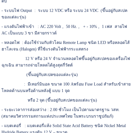
ดับ
- ระบบไฟ Output : ระบบ 12 VDC หรือ ระบบ 24 VDC (ขึ้นอยู่กับสเปค
ของแต่ละรุ่น)
- แรงดันไฟฟ้าเข้า : AC 220 Volt , 50 Hz. , + - 10% , 1 เฟส สายไฟ
AC เป็นแบบ 3 ขา มีสายกราวด์
- หลอดไฟ : ต้องใช้ร่วมกับหัวโคม Remote Lamp ชนิด LED หรือหลอดไส้
ฮาโลเจน (Halogen) ที่ใช้แรงดันไฟฟ้ากระแสตรง
12 V หรือ 24 V จำนวนหลอดไฟขึ้นอยู่กับสเปคของเครื่องไฟ
ฉุกเฉิน สามารถจ่ายโหลดได้สูงสุดกี่วัตต์
(ขึ้นอยู่กับสเปคของแต่ละรุ่น)
: มีเทอร์มินอล ขนาด 100 Aพร้อม Fuse Load สำหรับเข้าสาย
โหลดด้านบนหรือด้านหลังตู้ แบบ 1 จุด
หรือ 2 จุด (ขึ้นอยู่กับสเปคของแต่ละรุ่น)
- ระยะเวลาการส่องสว่าง : 2.00 ชั่วโมง เป็นไปตามมาตรฐาน วสท.
(สมาคมวิศวกรรมสถานแห่งประเทศไทย ในพระบรมราชูปถัมภ์)
- แบตเตอรี่ : แบตเตอรี่แห้ง Solid State Acid Battery ชนิด Nickel Metal
Hydride Battery แรงดัน 12 V – ขนาด