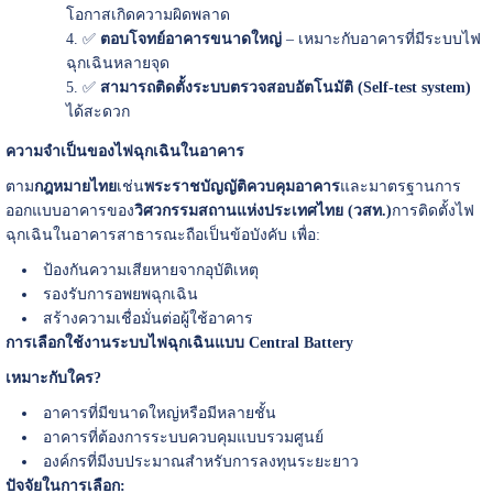
โอกาสเกิดความผิดพลาด
✅
ตอบโจทย์อาคารขนาดใหญ่
– เหมาะกับอาคารที่มีระบบไฟ
ฉุกเฉินหลายจุด
✅
สามารถติดตั้งระบบตรวจสอบอัตโนมัติ (Self-test system)
ได้สะดวก
ความจำเป็นของไฟฉุกเฉินในอาคาร
ตาม
กฎหมายไทย
เช่น
พระราชบัญญัติควบคุมอาคาร
และมาตรฐานการ
ออกแบบอาคารของ
วิศวกรรมสถานแห่งประเทศไทย (วสท.)
การติดตั้งไฟ
ฉุกเฉินในอาคารสาธารณะถือเป็นข้อบังคับ เพื่อ:
ป้องกันความเสียหายจากอุบัติเหตุ
รองรับการอพยพฉุกเฉิน
สร้างความเชื่อมั่นต่อผู้ใช้อาคาร
การเลือกใช้งานระบบไฟฉุกเฉินแบบ Central Battery
เหมาะกับใคร?
อาคารที่มีขนาดใหญ่หรือมีหลายชั้น
อาคารที่ต้องการระบบควบคุมแบบรวมศูนย์
องค์กรที่มีงบประมาณสำหรับการลงทุนระยะยาว
ปัจจัยในการเลือก: