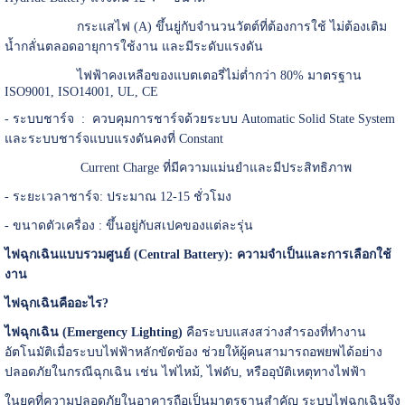
กระแสไฟ (A) ขึ้นยู่กับจำนวนวัตต์ที่ต้องการใช้ ไม่ต้องเติม
น้ำกลั่นตลอดอายุการใช้งาน และมีระดับแรงดัน
ไฟฟ้าคงเหลือของแบตเตอรี่ไม่ต่ำกว่า 80% มาตรฐาน
ISO9001, ISO14001, UL, CE
- ระบบชาร์จ : ควบคุมการชาร์จด้วยระบบ Automatic Solid State System
และระบบชาร์จแบบแรงดันคงที่ Constant
Current Charge ที่มีความแม่นยำและมีประสิทธิภาพ
- ระยะเวลาชาร์จ: ประมาณ 12-15 ชั่วโมง
- ขนาดตัวเครื่อง : ขึ้นอยู่กับสเปคของแต่ละรุ่น
ไฟฉุกเฉินแบบรวมศูนย์ (Central Battery):
ความจำเป็นและการเลือกใช้
งาน
ไฟฉุกเฉินคืออะไร?
ไฟฉุกเฉิน (Emergency Lighting)
คือระบบแสงสว่างสำรองที่ทำงาน
อัตโนมัติเมื่อระบบไฟฟ้าหลักขัดข้อง ช่วยให้ผู้คนสามารถอพยพได้อย่าง
ปลอดภัยในกรณีฉุกเฉิน เช่น ไฟไหม้, ไฟดับ, หรืออุบัติเหตุทางไฟฟ้า
ในยุคที่ความปลอดภัยในอาคารถือเป็นมาตรฐานสำคัญ ระบบไฟฉุกเฉินจึง