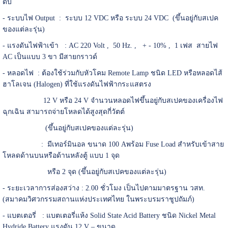
ดับ
- ระบบไฟ Output : ระบบ 12 VDC หรือ ระบบ 24 VDC (ขึ้นอยู่กับสเปค
ของแต่ละรุ่น)
- แรงดันไฟฟ้าเข้า : AC 220 Volt , 50 Hz. , + - 10% , 1 เฟส สายไฟ
AC เป็นแบบ 3 ขา มีสายกราวด์
- หลอดไฟ : ต้องใช้ร่วมกับหัวโคม Remote Lamp ชนิด LED หรือหลอดไส้
ฮาโลเจน (Halogen) ที่ใช้แรงดันไฟฟ้ากระแสตรง
12 V หรือ 24 V จำนวนหลอดไฟขึ้นอยู่กับสเปคของเครื่องไฟ
ฉุกเฉิน สามารถจ่ายโหลดได้สูงสุดกี่วัตต์
(ขึ้นอยู่กับสเปคของแต่ละรุ่น)
: มีเทอร์มินอล ขนาด 100 Aพร้อม Fuse Load สำหรับเข้าสาย
โหลดด้านบนหรือด้านหลังตู้ แบบ 1 จุด
หรือ 2 จุด (ขึ้นอยู่กับสเปคของแต่ละรุ่น)
- ระยะเวลาการส่องสว่าง : 2.00 ชั่วโมง เป็นไปตามมาตรฐาน วสท.
(สมาคมวิศวกรรมสถานแห่งประเทศไทย ในพระบรมราชูปถัมภ์)
- แบตเตอรี่ : แบตเตอรี่แห้ง Solid State Acid Battery ชนิด Nickel Metal
Hydride Battery แรงดัน 12 V – ขนาด