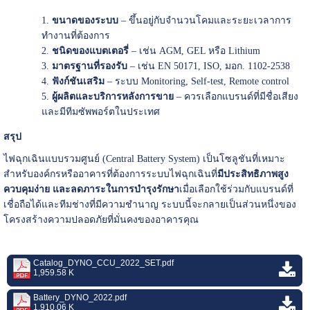
ขนาดของระบบ
– ขึ้นอยู่กับจำนวนโคมและระยะเวลาการ
ทำงานที่ต้องการ
ชนิดของแบตเตอรี่
– เช่น AGM, GEL หรือ Lithium
มาตรฐานที่รองรับ
– เช่น EN 50171, ISO, มอก. 1102-2538
ฟังก์ชันเสริม
– ระบบ Monitoring, Self-test, Remote control
ผู้ผลิตและบริการหลังการขาย
– ควรเลือกแบรนด์ที่มีชื่อเสียง
และมีทีมซัพพอร์ตในประเทศ
สรุป
ไฟฉุกเฉินแบบรวมศูนย์ (Central Battery System) เป็นโซลูชันที่เหมาะ
สำหรับองค์กรหรืออาคารที่ต้องการระบบไฟฉุกเฉินที่
มีประสิทธิภาพสูง
ควบคุมง่าย และลดภาระในการบำรุงรักษา
เมื่อเลือกใช้ร่วมกับแบรนด์ที่
เชื่อถือได้และทีมช่างที่มีความชำนาญ ระบบนี้จะกลายเป็นส่วนหนึ่งของ
โครงสร้างความปลอดภัยที่มั่นคงของอาคารคุณ
Catalog_DYNO_CCU_2022_SET.pdf
1,959.58 K
Battery_DYNO_2022.pdf
1,910.06 K