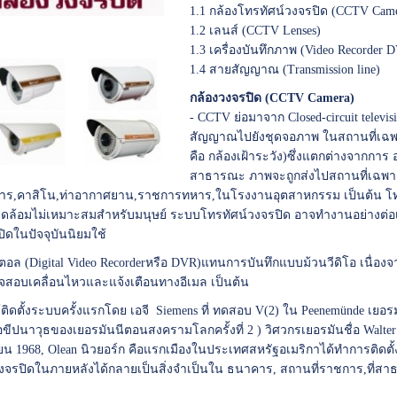
1.1 กล้องโทรทัศน์วงจรปิด (CCTV Cam
1.2 เลนส์ (CCTV Lenses)
1.3 เครื่องบันทึกภาพ (Video Recorder
1.4 สายสัญญาณ (Transmission line)
กล้องวงจรปิด (CCTV Camera)
- CCTV ย่อมาจาก Closed-circuit televis
สัญญาณไปยังชุดจอภาพ ในสถานที่เฉพาะซึ
คือ กล้องเฝ้าระวัง)ซึ่งแตกต่างจากกา
สาธารณะ ภาพจะถูกส่งไปสถานที่เฉพาะเท
ร,คาสิโน,ท่าอากาศยาน,ราชการทหาร,ในโรงงานอุตสาหกรรม เป็นต้น โทรทัศ
วดล้อมไม่เหมาะสมสำหรับมนุษย์ ระบบโทรทัศน์วงจรปิด อาจทำงานอย่างต่อเน
ิดในปัจจุบันนิยมใช้
ดิจิตอล (Digital Video Recorderหรือ DVR)แทนการบันทึกแบบม้วนวีดิโอ เนื่อ
รวจสอบเคลื่อนไหวและแจ้งเตือนทางอีเมล เป็นต้น
ิดตั้งระบบครั้งแรกโดย เอจี Siemens ที่ ทดสอบ V(2) ใน Peenemünde เยอร
คือขีปนาวุธของเยอรมันนีตอนสงครามโลกครั้งที่ 2 ) วิศวกรเยอรมันชื่อ Wa
น 1968, Olean นิวยอร์ก คือแรกเมืองในประเทศสหรัฐอเมริกาได้ทำการติดตั้ง
งจรปิดในภายหลังได้กลายเป็นสิ่งจำเป็นใน ธนาคาร, สถานที่ราชการ,ที่สาธา