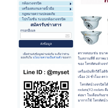
กล้องวงจรปิด
เครื่องสแกนลายนิ้วมือ
กฎหมายความปลอดภัย
โปรโมชั่น ระบบกล้องวงจรปิด
สมัครรับข่าวสาร
กรอกอีเมล
ตรวจสอบเช่น ธนาคา
เมื่อท่านส่งข้อมูลผ่านฟอร์ม จะถือว่าท่าน
ยอมรับใน
นโยบายความเป็นส่วนตัว
ของเรา
ในสถานที่ที่ สภาพแ
ของ โทรทัศนท์วงจรป
เครื่องบันทึกวีดีโอ
เนื่อง 24 ชั่วโมง ต
โทรทัศน์วงจรปิดได้ต
rockets(V2-rockets 
ต่อมา ในเดือนกันยาย
มาการใช้ โทรทัศน์ว