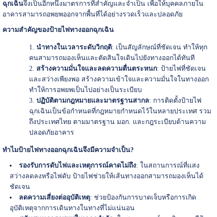
ฉุกเฉิน
จึงเป็นอีกหนึ่งมาตรการที่สำคัญและจำเป็น เพื่อให้บุคคลภายใน
อาคารสามารถอพยพออกจากพื้นที่ได้อย่างรวดเร็วและปลอดภัย
ความสำคัญของป้ายไฟทางออกฉุกเฉิน
นำทางในเวลาระดับวิกฤติ
: เป็นสัญลักษณ์ที่ชัดเจน ทำให้ทุก
คนสามารถมองเห็นและตัดสินใจเดินไปยังทางออกได้ทันที
สร้างความมั่นใจและลดความตื่นตระหนก
: ป้ายไฟที่ชัดเจน
และสว่างเพียงพอ สร้างความเข้าใจและความมั่นใจในทางออก
ทำให้การอพยพเป็นไปอย่างเป็นระเบียบ
ปฏิบัติตามกฎหมายและมาตรฐานสากล
: การติดตั้งป้ายไฟ
ฉุกเฉินเป็นข้อกำหนดที่กฎหมายกำหนดไว้ในหลายประเทศ รวม
ถึงประเทศไทย ตามมาตรฐาน มอก. และกฎระเบียบด้านความ
ปลอดภัยอาคาร
ทำไมป้ายไฟทางออกฉุกเฉินจึงมีความจำเป็น?
รองรับการดับไฟและเหตุการณ์คาดไม่ถึง
: ในสถานการณ์ที่แสง
สว่างลดลงหรือไฟดับ ป้ายไฟช่วยให้เส้นทางออกสามารถมองเห็นได้
ชัดเจน
ลดความเสี่ยงต่ออุบัติเหตุ
: ช่วยป้องกันการบาดเจ็บหรือการเกิด
อุบัติเหตุจากการเดินทางในทางที่ไม่แน่นอน