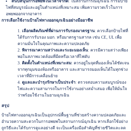
สนับสนุนการอพยพในเวลาจำกัด
: ในสถานการณ์ฉุกเฉิน การมีป้าย
ไฟที่สมบูรณ์และอยู่ในตำแหน่งที่เหมาะสม เพิ่มความรวดเร็วในการ
อพยพออกจากอาคาร
การเลือกใช้งานป้ายไฟทางออกฉุกเฉินอย่างมืออาชีพ
เลือกผลิตภัณฑ์ที่ผ่านการรับรองมาตรฐาน
: ควรเลือกป้ายไฟที่
ได้รับการรับรอง มอก. หรือมาตรฐานสากล เช่น CE, UL เพื่อ
ความมั่นใจในคุณภาพและความปลอดภัย
พิจารณาความสว่างและระยะมองเห็น
: ควรมีความสว่างเพียง
พอในสภาพแวดล้อมที่มืดหรือเวลาที่ไฟดับ
ติดตั้งในตำแหน่งที่เหมาะสม
: ควรอยู่ในจุดที่มองเห็นได้ชัดเจน
จากทุกมุมของห้องหรืออาคาร และสามารถมองเห็นได้ในทุกช่วง
เวลาที่มีการเคลื่อนย้าย
ดูแลและบำรุงรักษาเป็นประจำ
: ตรวจสอบความสมบูรณ์ของ
ไฟและความสามารถในการใช้งานอย่างสม่ำเสมอ เพื่อให้มั่นใจ
ว่าพร้อมใช้งานในยามฉุกเฉิน
สรุป
ป้ายไฟทางออกฉุกเฉินเป็นอุปกรณ์พื้นฐานที่ช่วยสร้างความปลอดภัยและ
อำนวยความสะดวกในการอพยพในสถานการณ์ฉุกเฉิน หากเลือกใช้อย่าง
ถูกวิธีและได้รับการดูแลอย่างดี จะเป็นเครื่องมือสำคัญที่ช่วยชีวิตและลด