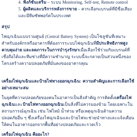
ฟังก์ชันเสริม
– ระบบ Monitoring, Self-test, Remote control
ผู้ผลิตและบริการหลังการขาย
– ควรเลือกแบรนด์ที่มีชื่อเสียง
และมีทีมซัพพอร์ตในประเทศ
สรุป
ไฟฉุกเฉินแบบรวมศูนย์ (Central Battery System) เป็นโซลูชันที่เหมาะ
สำหรับองค์กรหรืออาคารที่ต้องการระบบไฟฉุกเฉินที่
มีประสิทธิภาพสูง
ควบคุมง่าย และลดภาระในการบำรุงรักษา
เมื่อเลือกใช้ร่วมกับแบรนด์ที่
เชื่อถือได้และทีมช่างที่มีความชำนาญ ระบบนี้จะกลายเป็นส่วนหนึ่งของ
โครงสร้างความปลอดภัยที่มั่นคงของอาคารคุณ
เครื่องไฟฉุกเฉินและป้ายไฟทางออกฉุกเฉิน: ความสำคัญและการเลือกใช้
อย่างเหมาะสม
ในยุคที่ความปลอดภัยของคนในอาคารเป็นสิ่งสำคัญ การติดตั้ง
เครื่องไฟ
ฉุกเฉิน
และ
ป้ายไฟทางออกฉุกเฉิน
เป็นสิ่งที่ไม่ควรมองข้าม โดยเฉพาะใน
สถานการณ์ฉุกเฉิน เช่น ไฟไหม้ น้ำท่วม หรือเหตุฉุกเฉินด้านความ
ปลอดภัยอื่น ๆ ซึ่งเครื่องไฟฉุกเฉินและป้ายไฟจะช่วยนำทางและแจ้งเตือน
ให้คนในอาคารออกจากพื้นที่อย่างปลอดภัยและรวดเร็ว
เครื่องไฟฉุกเฉิน คืออะไร?