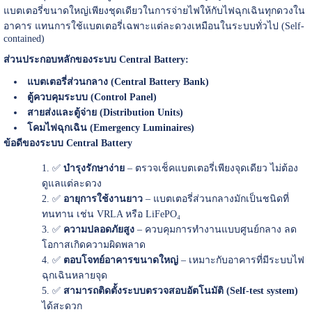
แบตเตอรี่ขนาดใหญ่เพียงชุดเดียวในการจ่ายไฟให้กับไฟฉุกเฉินทุกดวงใน
อาคาร แทนการใช้แบตเตอรี่เฉพาะแต่ละดวงเหมือนในระบบทั่วไป (Self-
contained)
ส่วนประกอบหลักของระบบ Central Battery:
แบตเตอรี่ส่วนกลาง (Central Battery Bank)
ตู้ควบคุมระบบ (Control Panel)
สายส่งและตู้จ่าย (Distribution Units)
โคมไฟฉุกเฉิน (Emergency Luminaires)
ข้อดีของระบบ Central Battery
✅
บำรุงรักษาง่าย
– ตรวจเช็คแบตเตอรี่เพียงจุดเดียว ไม่ต้อง
ดูแลแต่ละดวง
✅
อายุการใช้งานยาว
– แบตเตอรี่ส่วนกลางมักเป็นชนิดที่
ทนทาน เช่น VRLA หรือ LiFePO₄
✅
ความปลอดภัยสูง
– ควบคุมการทำงานแบบศูนย์กลาง ลด
โอกาสเกิดความผิดพลาด
✅
ตอบโจทย์อาคารขนาดใหญ่
– เหมาะกับอาคารที่มีระบบไฟ
ฉุกเฉินหลายจุด
✅
สามารถติดตั้งระบบตรวจสอบอัตโนมัติ (Self-test system)
ได้สะดวก