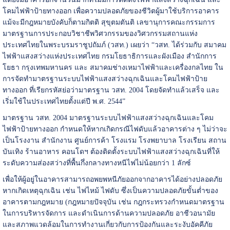
โคมไฟฟ้าป้ายทางออก เพื่อความปลอดภัยของชีวิตผู้มาใช้บริการอาคาร
แม้จะมีกฎหมายบังคับก็ตามกิตติ สุขุตมตันติ เลขานุการคณะกรรมการ
มาตรฐานการประกอบวิชาชีพวิศวกรรมของวิศวกรรมสถานแห่ง
ประเทศไทยในพระบรมราชูปถัมภ์ (วสท.) เผยว่า “วสท. ได้ร่วมกับ สมาคม
ไฟฟ้าแสงสว่างแห่งประเทศไทย กรมโยธาธิการและผังเมือง สำนักการ
โยธา กรุงเทพมหานคร และ สมาคมช่างเหมาไฟฟ้าและเครื่องกลไทย ใน
การจัดทำมาตรฐานระบบไฟฟ้าแสงสว่างฉุกเฉินและโคมไฟฟ้าป้าย
ทางออก ที่เรียกรหัสย่อว่ามาตรฐาน วสท. 2004 โดยจัดทำแล้วเสร็จ และ
เริ่มใช้ในประเทศไทยตั้งแต่ปี พ.ศ. 2544”
มาตรฐาน วสท. 2004 มาตรฐานระบบไฟฟ้าแสงสว่างฉุกเฉินและโคม
ไฟฟ้าป้ายทางออก กำหนดให้หากเกิดกรณีไฟดับแล้วอาคารต่าง ๆ ไม่ว่าจะ
เป็นโรงงาน สำนักงาน ศูนย์การค้า โรงแรม โรงพยาบาล โรงเรียน สถาน
บันเทิง ร้านอาหาร คอนโดฯ ต้องติดตั้งระบบไฟฟ้าแสงสว่างฉุกเฉินที่ให้
ระดับความส่องสว่างที่พื้นกึ่งกลางทางหนีไฟไม่น้อยกว่า 1 ลักซ์
เพื่อให้ผู้อยู่ในอาคารสามารถอพยพหนีภัยออกจากอาคารได้อย่างปลอดภัย
หากเกิดเหตุฉุกเฉิน เช่น ไฟไหม้ ไฟดับ ซึ่งเป็นความปลอดภัยขั้นต่ำของ
อาคารตามกฎหมาย (กฎหมายปัจจุบัน เช่น กฎกระทรวงกำหนดมาตรฐาน
ในการบริหารจัดการ และดำเนินการด้านความปลอดภัย อาชีวอนามัย
และสภาพแวดล้อมในการทำงานเกี่ยวกับการป้องกันและระงับอัคคีภัย