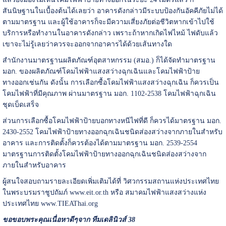
สันนิษฐานในเบื้องต้นได้เลยว่า อาคารดังกล่าวมีระบบป้องกันอัคคีภัยไม่ได้
ตามมาตรฐาน และผู้ใช้อาคารก็จะมีความเสี่ยงภัยต่อชีวิตหากเข้าไปใช้
บริการหรือทำงานในอาคารดังกล่าว เพราะถ้าหากเกิดไฟไหม้ ไฟดับแล้ว
เขาจะไม่รู้เลยว่าควรจะออกจากอาคารได้ด้วยเส้นทางใด
สำนักงานมาตรฐานผลิตภัณฑ์อุตสาหกรรม (สมอ.) ก็ได้จัดทำมาตรฐาน
มอก. ของผลิตภัณฑ์โคมไฟฟ้าแสงสว่างฉุกเฉินและโคมไฟฟ้าป้าย
ทางออกเช่นกัน ดังนั้น การเลือกซื้อโคมไฟฟ้าแสงสว่างฉุกเฉิน ก็ควรเป็น
โคมไฟฟ้าที่มีคุณภาพ ผ่านมาตรฐาน มอก. 1102-2538 โคมไฟฟ้าฉุกเฉิน
ชุดเบ็ดเสร็จ
ส่วนการเลือกซื้อโคมไฟฟ้าป้ายบอกทางหนีไฟที่ดี ก็ควรได้มาตรฐาน มอก.
2430-2552 โคมไฟฟ้าป้ายทางออกฉุกเฉินชนิดส่องสว่างจากภายในสำหรับ
อาคาร และการติดตั้งก็ควรต้องได้ตามมาตรฐาน มอก. 2539-2554
มาตรฐานการติดตั้งโคมไฟฟ้าป้ายทางออกฉุกเฉินชนิดส่องสว่างจาก
ภายในสำหรับอาคาร
ผู้สนใจสอบถามรายละเอียดเพิ่มเติมได้ที่ วิศวกรรมสถานแห่งประเทศไทย
ในพระบรมราชูปถัมภ์ www.eit.or.th หรือ สมาคมไฟฟ้าแสงสว่างแห่ง
ประเทศไทย www.TIEAThai.org
ขอขอบพระคุณเนื่อหาดีๆจาก ทีมเดลินิวส์ 38