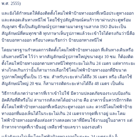
พ.ศ. 2555)
และยังได้กำหนดให้ต้องติดตั้งโคมไฟฟ้าป้ายทางออกที่เหนือประตูทางออก
และตลอดเส้นทางหนีไฟ โดยใช้รูปสัญลักษณ์คนก้าวขาผ่านประตูพร้อม
กับลูกศร ซึ่งเป็นสัญลักษณ์รูปภาพตามมาตรฐานสากล ISO อันจะเป็น
สัญลักษณ์ที่คนทุกชาติ ทุกภาษาเห็นรูปภาพแล้วจะเข้าใจได้ตรงกันว่านี่คือ
ป้ายบอกทางออก หรือบางคนเรียกว่า ป้ายบอกทางหนีไฟ
โดยมาตรฐานกำหนดการติดตั้งโคมไฟฟ้าป้ายทางออก ที่เส้นทางเดินหรือ
เส้นทางหนีไฟ ไว้ว่า หากสัญลักษณ์รูปภาพใหญ่ขนาดสูง 10 ซม. ก็ต้องติด
ตั้งโคมไฟป้ายทางออกตามทางหนีไฟทุกระยะไม่เกิน 24 เมตร แต่หากระยะ
ห่างไกลเกินกว่านั้นก็สามารถเลือกใช้โคมไฟฟ้าป้ายทางออกที่มีขนาด
รูปภาพใหญ่ขึ้นเป็น 15 ซม. สำหรับระยะห่างได้ถึง 36 เมตร หรือ เลือกใช้
สัญลักษณ์ใหญ่ 20 ซม. ก็สามารถติดระยะห่างได้ถึง 48 เมตร เป็นต้น
วิธีการสังเกตว่าอาคารที่เราเข้าไปใช้ มีความปลอดภัยของระบบป้องกัน
อัคคีภัยที่ดีหรือไม่ สามารถสังเกตได้อย่างง่าย คือ อาคารนั้นควรมีการติด
ตั้งโคมไฟฟ้าป้ายทางออกที่เหนือประตูทางออก และ ควรมีโคมไฟฟ้าป้าย
ทางออกที่มองเห็นได้ในระยะไม่เกิน 24 เมตรจากจุดที่เราอยู่ และโคม
ไฟฟ้าป้ายทางออกต้องส่องสว่างตลอดเวลาที่มีคนใช้งานอยู่ในอาคาร แต่
ถ้าหากจากจุดที่เรายืนอยู่ เหลียวซ้ายแลขวา มองรอบตัว
แล้วยังมองไม่เห็นโคมไฟฟ้าป้ายทางออกในระยะ 24 เมตรแล้ว ก็