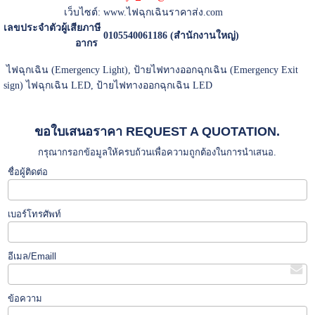
เว็บไซต์:
www.ไฟฉุกเฉินราคาส่ง.com
เลขประจำตัวผู้เสียภาษี
0105540061186 (สำนักงานใหญ่)
อากร
ไฟฉุกเฉิน (Emergency Light), ป้ายไฟทางออกฉุกเฉิน (Emergency Exit
sign) ไฟฉุกเฉิน LED, ป้ายไฟทางออกฉุกเฉิน LED
ขอใบเสนอราคา REQUEST A QUOTATION.
กรุณากรอกข้อมูลให้ครบถ้วนเพื่อความถูกต้องในการนำเสนอ.
ชื่อผู้ติดต่อ
เบอร์โทรศัพท์
อีเมล/Emaill
ข้อความ